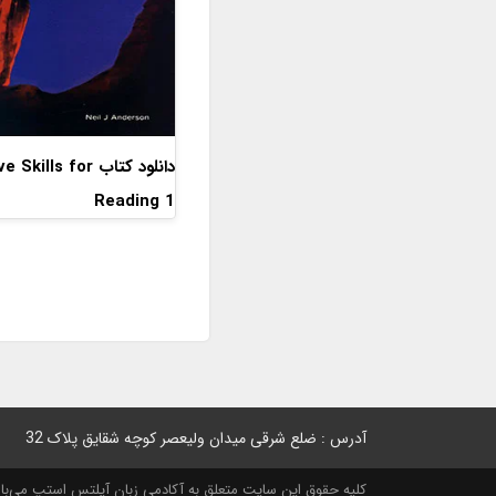
دانلود کتاب kills for
Reading 1
آدرس : ضلع شرقی میدان ولیعصر کوچه شقایق پلاک 32
کلیه حقوق این سایت متعلق به آکادمی زبان آیلتس استپ می‌باشد