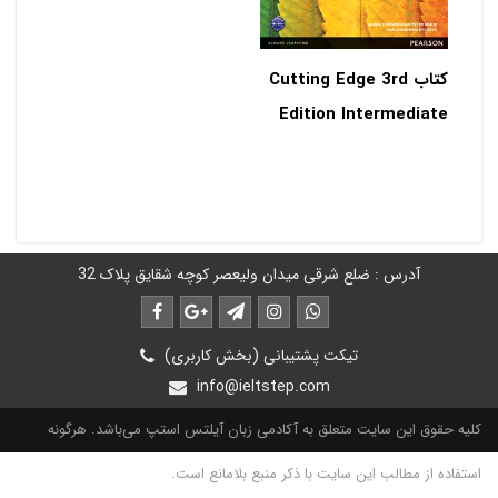
کتاب Cutting Edge 3rd
Edition Intermediate
آدرس : ضلع شرقی میدان ولیعصر کوچه شقایق پلاک 32
تیکت پشتیبانی (بخش کاربری)
info@ieltstep.com
کلیه حقوق این سایت متعلق به آکادمی زبان آیلتس استپ می‌باشد. هرگونه
استفاده از مطالب این سایت با ذکر منبع بلامانع است.