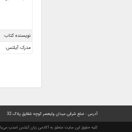
نویسنده کتاب:
مدرک آیلتس:
آدرس : ضلع شرقی میدان ولیعصر کوچه شقایق پلاک 32
کلیه حقوق این سایت متعلق به آکادمی زبان آیلتس استپ می‌باشد