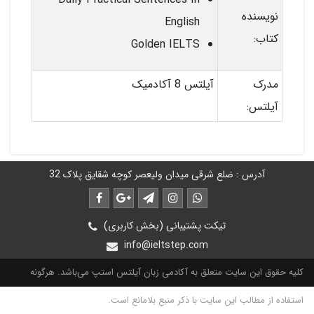
نویسنده
English
کتاب:
Golden IELTS
مدرک
آیلتس 8 آکادمیک
آیلتس:
آدرس : ضلع شرقی میدان ولیعصر کوچه شقایق پلاک 32
تیکت پشتیبانی (بخش کاربری)
info@ieltstep.com
کلیه حقوق این سایت متعلق به آکادمی زبان آیلتس استپ می‌باشد. هرگونه
استفاده از مطالب این سایت با ذکر منبع بلامانع است.