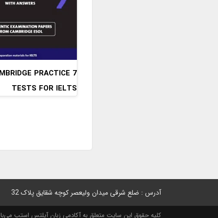
CAMBRIDGE PRACTICE
TESTS FOR IELTS
آدرس : ضلع شرقی میدان ولیعصر کوچه شقایق پلاک 32
کلیه حقوق این سایت متعلق به آکادمی زبان آیلتس استپ می‌باشد