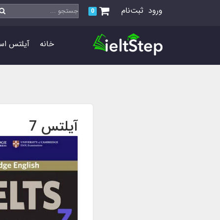
ورود
ثبت‌نام
0
خانه
آیلتس اس
آیلتس 7