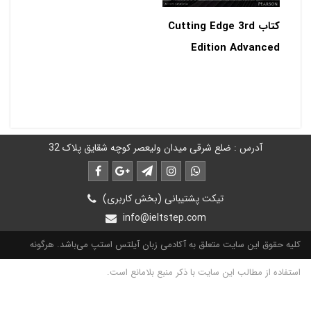
کتاب Cutting Edge 3rd
Edition Advanced
آدرس : ضلع شرقی میدان ولیعصر کوچه شقایق پلاک 32
تیکت پشتیبانی (بخش کاربری)
info@ieltstep.com
کلیه حقوق این سایت متعلق به آکادمی زبان آیلتس استپ می‌باشد. هرگونه
استفاده از مطالب این سایت با ذکر منبع بلامانع است.