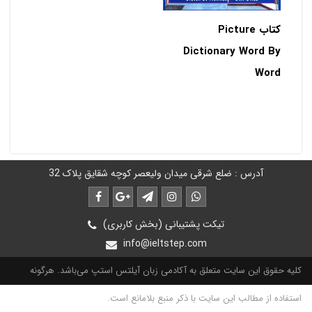
کتاب Picture
Dictionary Word By
Word
آدرس : ضلع شرقی میدان ولیعصر کوچه شقایق پلاک 32
تیکت پشتیبانی (بخش کاربری)
info@ieltstep.com
کلیه حقوق این سایت متعلق به آکادمی زبان آیلتس استپ می‌باشد. هرگونه
استفاده از مطالب این سایت با ذکر منبع بلامانع است.