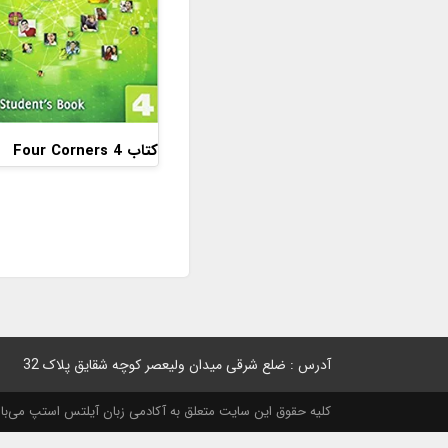
کتاب Four Corners 4
آدرس : ضلع شرقی میدان ولیعصر کوچه شقایق پلاک 32
کلیه حقوق این سایت متعلق به آکادمی زبان آیلتس استپ می‌باشد