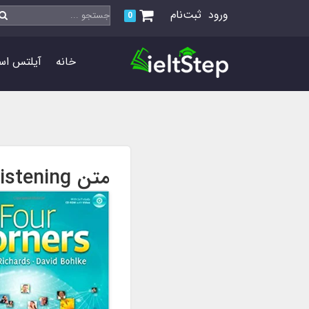
ورود
ثبت‌نام
0
خانه
آیلتس اس
متن Listening کتاب Four Corners 3