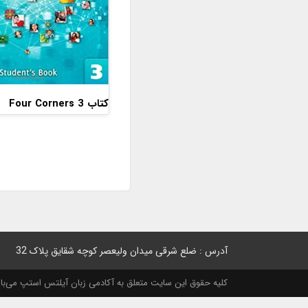
کتاب Four Corners 3
آدرس : ضلع شرقی میدان ولیعصر کوچه شقایق پلاک 32
کلیه حقوق این سایت متعلق به آکادمی زبان آیلتس استپ می‌باشد