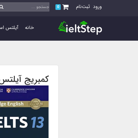
ورود
ثبت‌نام
0
خانه
آیلتس اس
کمبریج آیلتس 3