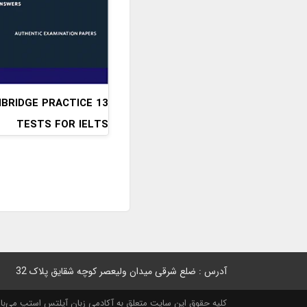
CAMBRIDGE PRACTICE
TESTS FOR IELTS
آدرس : ضلع شرقی میدان ولیعصر کوچه شقایق پلاک 32
کلیه حقوق این سایت متعلق به آکادمی زبان آیلتس استپ می‌باشد