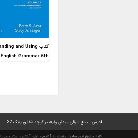
کتاب ding and Using
English Grammar 5th
آدرس : ضلع شرقی میدان ولیعصر کوچه شقایق پلاک 32
کلیه حقوق این سایت متعلق به آکادمی زبان آیلتس استپ می‌باشد