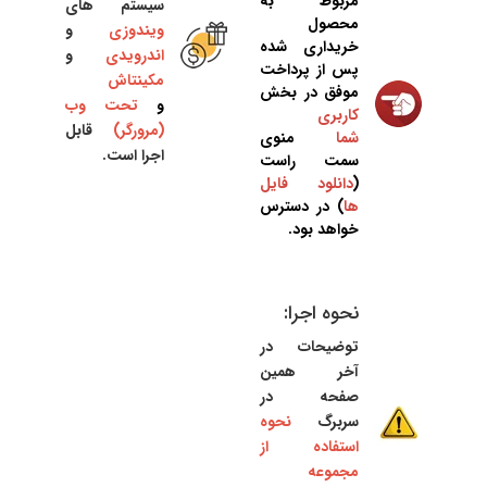
مربوط به
سیستم های
محصول
ویندوزی
و
خریداری شده
اندرویدی
و
پس از پرداخت
مکینتاش
موفق در بخش
و
تحت وب
کاربری
(مرورگر)
قابل
شما
منوی
اجرا است.
سمت راست
(
دانلود فایل
ها
) در دسترس
خواهد بود.
نحوه اجرا:
توضیحات در
آخر همین
صفحه در
سربرگ
نحوه
استفاده از
مجموعه