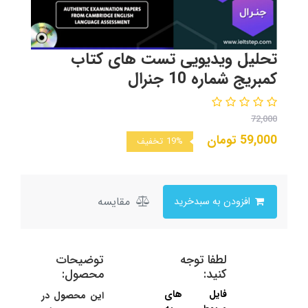
تحلیل ویدیویی تست های کتاب
کمبریج شماره 10 جنرال
72,000
59,000
تومان
19%
تخفیف
مقایسه
افزودن به سبدخرید
لطفا توجه
توضیحات
کنید:
محصول:
فایل های
این محصول در