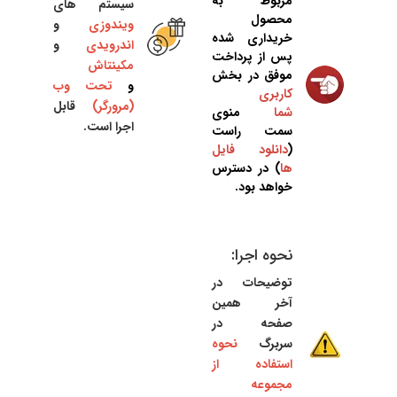
مربوط به
سیستم های
محصول
ویندوزی
و
خریداری شده
اندرویدی
و
پس از پرداخت
مکینتاش
موفق در بخش
و
تحت وب
کاربری
(مرورگر)
قابل
شما
منوی
اجرا است.
سمت راست
(
دانلود فایل
ها
) در دسترس
خواهد بود.
نحوه اجرا:
توضیحات در
آخر همین
صفحه در
سربرگ
نحوه
استفاده از
مجموعه