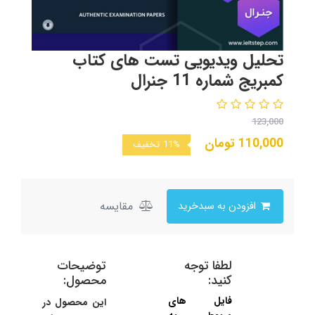
تحلیل ویدیویی تست های کتاب
کمبریج شماره 11 جنرال
123,000
110,000
تومان
11%
تخفیف
مقایسه
افزودن به سبدخرید
لطفا توجه
توضیحات
کنید:
محصول:
فایل های
این محصول در