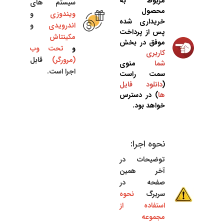
مربوط به
سیستم های
محصول
ویندوزی
و
خریداری شده
اندرویدی
و
پس از پرداخت
مکینتاش
موفق در بخش
و
تحت وب
کاربری
(مرورگر)
قابل
شما
منوی
اجرا است.
سمت راست
(
دانلود فایل
ها
) در دسترس
خواهد بود.
نحوه اجرا:
توضیحات در
آخر همین
صفحه در
سربرگ
نحوه
استفاده از
مجموعه