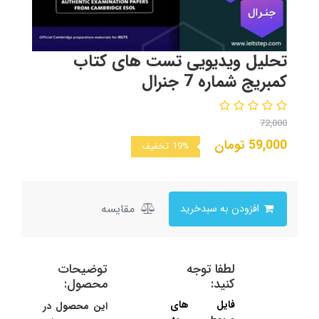
تحلیل ویدیویی تست های کتاب
کمبریج شماره 7 جنرال
72,000
59,000
تومان
19%
تخفیف
مقایسه
افزودن به سبدخرید
لطفا توجه
توضیحات
کنید:
محصول:
فایل های
این محصول در