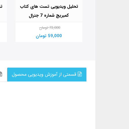
یی تست های کتاب
تحلیل ویدیویی تست های کتاب
تح
کادمیک
کمبریج شماره 7 جنرال
تومان
72,000 تومان
تومان
59,000 تومان
قسمتی از آموزش ویدیویی محصول