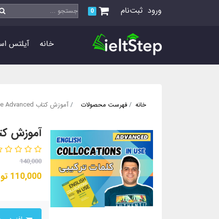
ورود
ثبت‌نام
0
خانه
آیلتس اس
خانه
فهرست محصولات
آموزش کتاب Collocations in use Advanced
آموزش کتاب  in use Advanced
140,000
110,000
توم