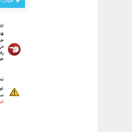
افزودن به سبدخرید
لط
فا
خر
در
را
خو
نح
تو
سر
آم