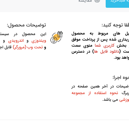
مقایسه
فا توجه کنید:
توضیحات محصول:
یل های مربوط به محصول
این محصول در سیست
یداری شده پس از پرداخت موفق
ویندوزی
و
اندرویدی
و
م
 بخش
کاربری شما
منوی سمت
و
تحت وب (مرورگر)
قابل اج
ست (
دانلود فایل ها
) در دسترس
اهد بود.
وه اجرا:
ضیحات در آخر همین صفحه در
برگ
نحوه استفاده از مجموعه
وزشی
می باشد.