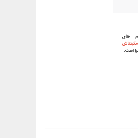
م های
کینتاش
را است.