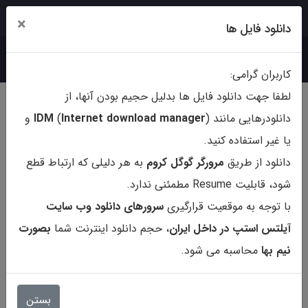
ورود
ثبت‌نام
×
دانلود فایل ها
کاربران گرامی:
لطفا جهت دانلود فایل ها بدلیل حجیم بودن آنها، از
دانلودرهایی مانند (
ternet download manager
In
)
IDM
و
یا غیر استفاده کنید.
دانلود از طریق
مرورگر گوگل کروم
به هر دلیلی که ارتباط قطع
شود، قابلیت Resume مطمئنی ندارد.
با توجه به موقعیت قرارگیری
سرورهای دانلود وب سایت
آیلتس استپ در داخل ایران
، حجم دانلود اینترنت شما
بصورت
نیم بها
محاسبه می شود.
کتاب Cracking the GRE Premium
Edition 2019 Edition
بستن