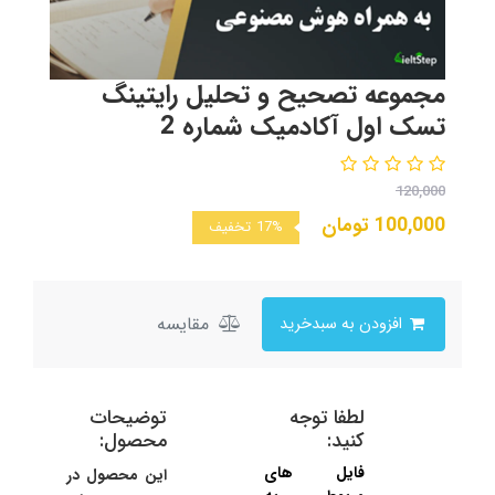
مجموعه تصحیح و تحلیل رایتینگ
تسک اول آکادمیک شماره 2
120,000
100,000
تومان
17%
تخفیف
مقایسه
افزودن به سبدخرید
لطفا توجه
توضیحات
کنید:
محصول:
فایل های
این محصول در