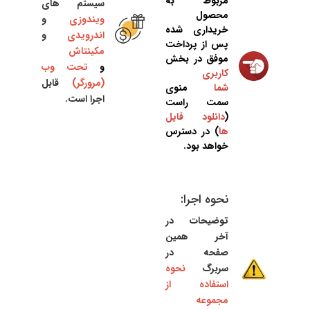
مربوط به
سیستم های
محصول
ویندوزی
و
خریداری شده
اندرویدی
و
پس از پرداخت
مکینتاش
موفق در بخش
و
تحت وب
کاربری
(مرورگر)
قابل
شما
منوی
اجرا است.
سمت راست
(
دانلود فایل
ها
) در دسترس
خواهد بود.
نحوه اجرا:
توضیحات در
آخر همین
صفحه در
سربرگ
نحوه
استفاده از
مجموعه