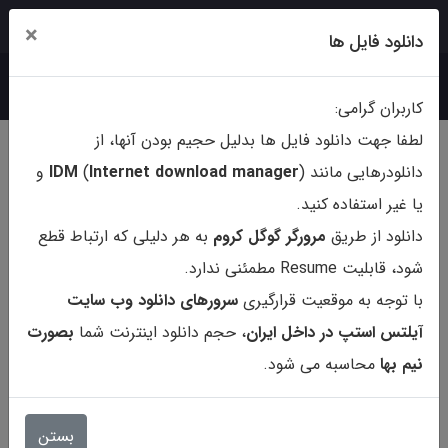
ورود
ثبت‌نام
×
دانلود فایل ها
کاربران گرامی:
لطفا جهت دانلود فایل ها بدلیل حجیم بودن آنها، از
دانلودرهایی مانند (
ternet download manager
In
)
IDM
و
یا غیر استفاده کنید.
دانلود از طریق
مرورگر گوگل کروم
به هر دلیلی که ارتباط قطع
شود، قابلیت Resume مطمئنی ندارد.
با توجه به موقعیت قرارگیری
سرورهای دانلود وب سایت
آیلتس استپ در داخل ایران
، حجم دانلود اینترنت شما
بصورت
نیم بها
محاسبه می شود.
کتاب Kaplan GRE Prep 2018
Practice Test
بستن