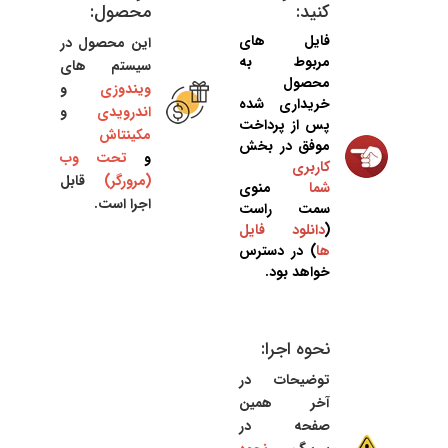
کنید:
محصول:
فایل های
این محصول در
مربوط به
سیستم های
محصول
ویندوزی
و
خریداری شده
اندرویدی
و
پس از پرداخت
مکینتاش
موفق در بخش
و
تحت وب
کاربری
(مرورگر)
قابل
شما
منوی
اجرا است.
سمت راست
(
دانلود فایل
ها
) در دسترس
خواهد بود.
نحوه اجرا:
توضیحات در
آخر همین
صفحه در