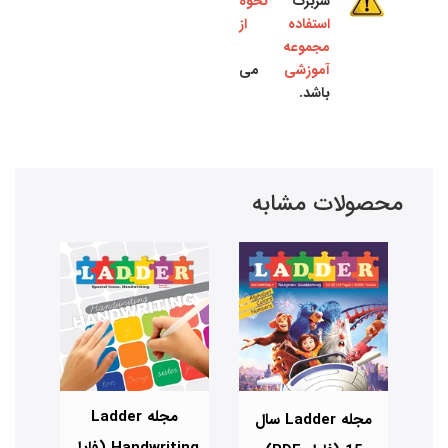
سربرگ
نحوه
استفاده از
مجموعه
آموزشی
می
باشد.
محصولات مشابه
Lad سال
مجله Ladder
مجله Ladder سال