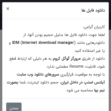
ورود
ثبت‌نام
×
دانلود فایل ها
کاربران گرامی:
لطفا جهت دانلود فایل ها بدلیل حجیم بودن آنها، از
دانلودرهایی مانند (
ternet download manager
In
)
IDM
و
یا غیر استفاده کنید.
دانلود از طریق
مرورگر گوگل کروم
به هر دلیلی که ارتباط قطع
شود، قابلیت Resume مطمئنی ندارد.
با توجه به موقعیت قرارگیری
سرورهای دانلود وب سایت
آیلتس استپ در داخل ایران
، حجم دانلود اینترنت شما
بصورت
نیم بها
محاسبه می شود.
کتاب Magoosh Complete Guide
to the GRE Math Formulas
بستن