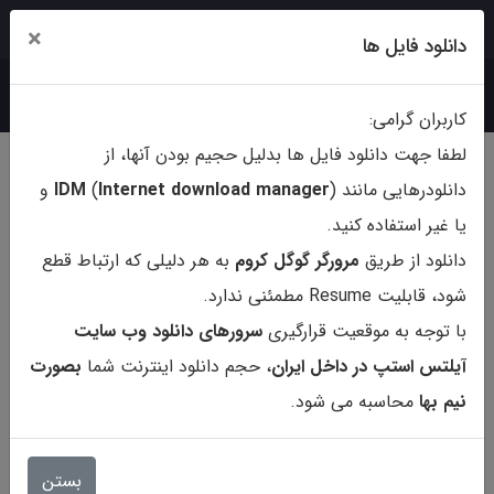
ورود
ثبت‌نام
×
دانلود فایل ها
کاربران گرامی:
لطفا جهت دانلود فایل ها بدلیل حجیم بودن آنها، از
دانلودرهایی مانند (
ternet download manager
In
)
IDM
و
یا غیر استفاده کنید.
دانلود از طریق
مرورگر گوگل کروم
به هر دلیلی که ارتباط قطع
شود، قابلیت Resume مطمئنی ندارد.
با توجه به موقعیت قرارگیری
سرورهای دانلود وب سایت
آیلتس استپ در داخل ایران
، حجم دانلود اینترنت شما
بصورت
نیم بها
محاسبه می شود.
کتاب Fractions Decimals and
Percents
بستن