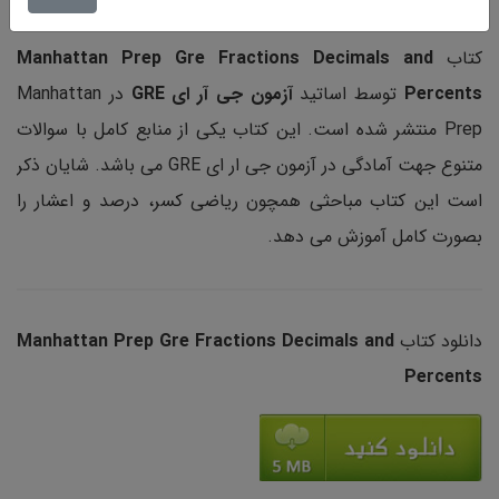
کتاب
Manhattan Prep Gre Fractions Decimals and
Percents
توسط اساتید
آزمون جی آر ای GRE
در Manhattan
Prep منتشر شده است. این کتاب یکی از منابع کامل با سوالات
متنوع جهت آمادگی در آزمون جی ار ای GRE می باشد. شایان ذکر
است این کتاب مباحثی همچون ریاضی کسر، درصد و اعشار را
بصورت کامل آموزش می دهد.
دانلود کتاب
Manhattan Prep Gre Fractions Decimals and
Percents