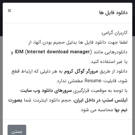
ورود
ثبت‌نام
×
دانلود فایل ها
کاربران گرامی:
لطفا جهت دانلود فایل ها بدلیل حجیم بودن آنها، از
دانلودرهایی مانند (
ternet download manager
In
)
IDM
و
یا غیر استفاده کنید.
دانلود از طریق
مرورگر گوگل کروم
به هر دلیلی که ارتباط قطع
شود، قابلیت Resume مطمئنی ندارد.
با توجه به موقعیت قرارگیری
سرورهای دانلود وب سایت
آیلتس استپ در داخل ایران
، حجم دانلود اینترنت شما
بصورت
نیم بها
محاسبه می شود.
کتاب Manhattan Prep Reading
Comprehension Essays Guide7
بستن