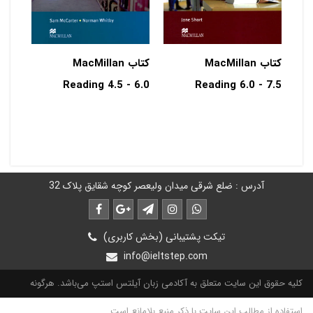
کتاب MacMillan
کتاب MacMillan
Reading 4.5 - 6.0
Reading 6.0 - 7.5
آدرس : ضلع شرقی میدان ولیعصر کوچه شقایق پلاک 32
تیکت پشتیبانی (بخش کاربری)
info@ieltstep.com
کلیه حقوق این سایت متعلق به آکادمی زبان آیلتس استپ می‌باشد. هرگونه
استفاده از مطالب این سایت با ذکر منبع بلامانع است.