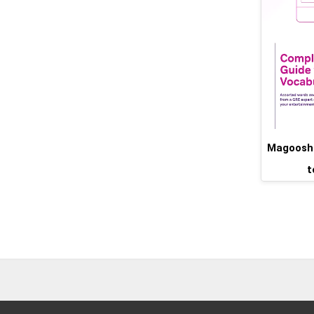
Magoosh C
t