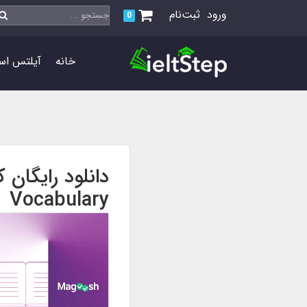
ورود
ثبت‌نام
0
خانه
آیلتس اس
Vocabulary