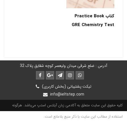
کتاب Practice Book
GRE Chemistry Test
آدرس : ضلع شرقی میدان ولیعصر کوچه شقایق پلاک 32
تیکت پشتیبانی (بخش کاربری)
info@ieltstep.com
کلیه حقوق این سایت متعلق به آکادمی زبان آیلتس استپ می‌باشد. هرگونه
استفاده از مطالب این سایت با ذکر منبع بلامانع است.