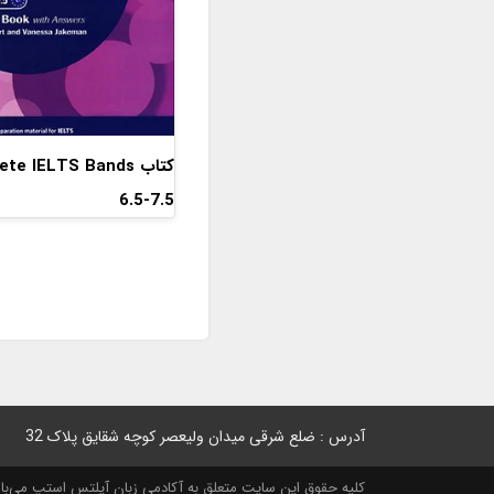
کتاب e IELTS Bands
6.5-7.5
آدرس : ضلع شرقی میدان ولیعصر کوچه شقایق پلاک 32
کلیه حقوق این سایت متعلق به آکادمی زبان آیلتس استپ می‌باشد