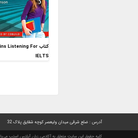
کتاب ins Listening For
IELTS
آدرس : ضلع شرقی میدان ولیعصر کوچه شقایق پلاک 32
کلیه حقوق این سایت متعلق به آکادمی زبان آیلتس استپ می‌باشد