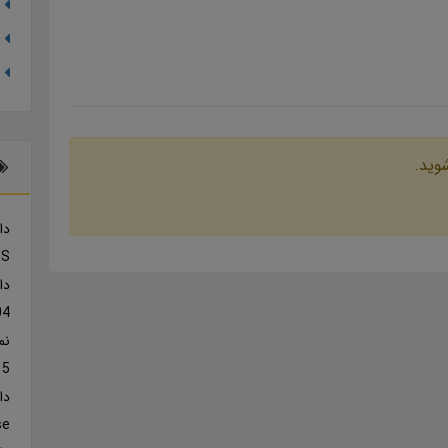
شوید.
دا
TS
دا
04
نم
5
se