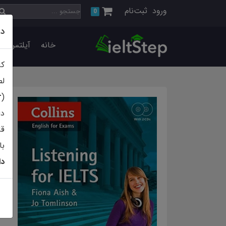
ورود
ثبت‌نام
0
دا
خانه
آیلتس اس
کا
لط
r
(
دا
قابلی
با
دا