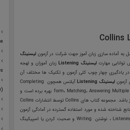
ce
لیسنینگ
 توانایی مهارت
لیسنینگ Listening
زبان آموزان و لهجه
es
ر یادگیری چهار چوب کلی آزمون و تکنیک ها مختلف آن
 آزمون
لیسنینگ Listening
آیلتس همچون Completing
(Vocabulary)
form، Matching، Answering Multiple Choice Questions، Labeling Maps or Plans بهره برده است و
می تواند تمرین بسیار عالی برای زبان آموزان عزیز باشد. مجموعه کتاب های Collins توسط انتشارات Collins
نابع شناخته شده و مورد استفاده گسترده در آمادگی آزمون
چهار مهارت اصلی خواندن Reading، شنیداری Listening ، نوشتن Writing و صحبت کردن یا اسپیکینگ