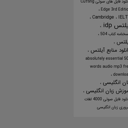
دانلود فایل های صوتی Cutting
Edge 3rd Editi
Cambridge
IEL
لتس idp
خنامه کتاب 504
یلتس
نلود منابع آیلتس
504 absolutely essential
words audio mp3 fr
downlo
ان انگلیسی
وزش زبان انگلیسی
دانلود فایل صوتی 4000 لغات
وری زبان انگلیسی