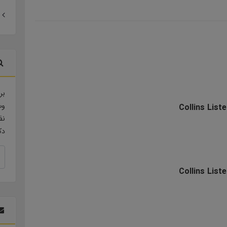
بر
وب
Collins List
نظ
دک
Collins List