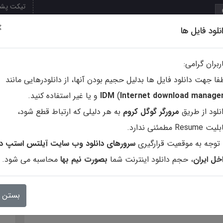
تیکت پشت
×
نلود فایل ها
تپ
کتاب ها
نشریات و مجلات
فروشگاه محصولات
نرم افزا
ربران گرامی:
فا جهت دانلود فایل ها بدلیل حجیم بودن آنها، از دانلودرهایی مانند
ternet download manage
In
)
IDM
و یا غیر استفاده کنید.
نلود از طریق
مرورگر گوگل کروم
به هر دلیلی که ارتباط قطع شود،
ت Resume مطمئنی ندارد.
 توجه به موقعیت قرارگیری
(IELTS)
سرورهای دانلود وب سایت آیلتس استپ در
خل ایران
، حجم دانلود اینترنت شما
بصورت نیم بها
محاسبه می شود.
بستن