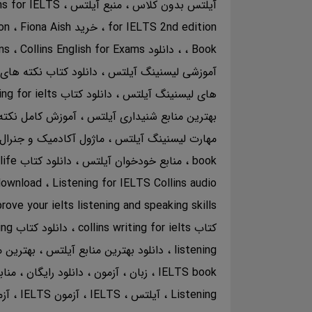
آیلتس بدون کلاس
منبع آیلتس
ns for IELTS
for IELTS 2nd edition
خرید Collins Listening for IELTS 2nd edition
Fiona Aish
son
Book
دانلود Listening for IELTS Collins
Collins English for Exams
ins
آموزشی لیسنینگ آیلتس
دانلود کتاب نکته ها
های لیسنینگ آیلتس
دانلود کتاب collins listening for ielts
بهترین منابع شنیداری آیلتس
آموزش کامل نکته
مهارت لیسنینگ آیلتس
ماژول آکادمیک و جنرا
book
منابع خودخوان آیلتس
دانلود کتاب collins english for life
 download
Listening for IELTS Collins audio
rove your ielts listening and speaking skills
کتاب collins writing for ielts
دانلود کتاب collins get ready for ielts listening
listening
دانلود بهترین منابع آیلتس
بهترین 
IELTS book
زبان
آزمون
دانلود رایگان
مناب
Listening
آیلتس
IELTS
آزمون IELTS
آز