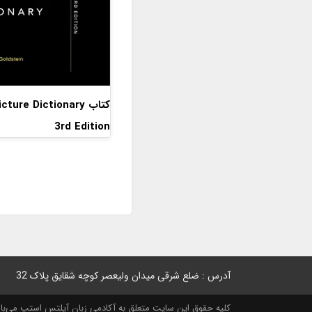
کتاب ture Dictionary
3rd Edition
آدرس : ضلع شرقی میدان ولیعصر کوچه شقایق پلاک 32
کلیه حقوق این سایت متعلق به آکادمی زبان آیلتس استپ می‌باشد