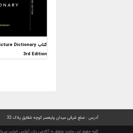
کتاب ture Dictionary
3rd Edition
آدرس : ضلع شرقی میدان ولیعصر کوچه شقایق پلاک 32
کلیه حقوق این سایت متعلق به آکادمی زبان آیلتس استپ می‌باشد