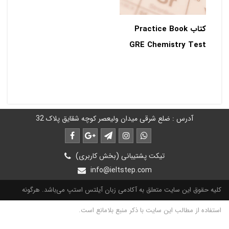
کتاب Practice Book
GRE Chemistry Test
آدرس : ضلع شرقی میدان ولیعصر کوچه شقایق پلاک 32
تیکت پشتیبانی (بخش کاربری)
info@ieltstep.com
کلیه حقوق این سایت متعلق به آکادمی زبان آیلتس استپ می‌باشد. هرگونه
استفاده از مطالب این سایت با ذکر منبع بلامانع است.