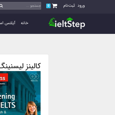
ورود
ثبت‌نام
0
خانه
آیلتس اس
کالینز لیسنینگ