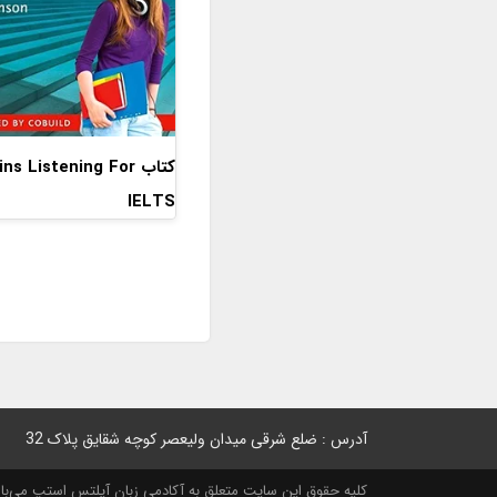
کتاب ins Listening For
IELTS
آدرس : ضلع شرقی میدان ولیعصر کوچه شقایق پلاک 32
کلیه حقوق این سایت متعلق به آکادمی زبان آیلتس استپ می‌باشد