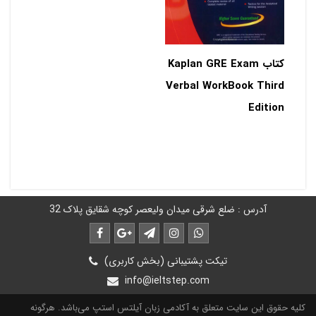
کتاب Kaplan GRE Exam
Verbal WorkBook Third
Edition
آدرس : ضلع شرقی میدان ولیعصر کوچه شقایق پلاک 32
تیکت پشتیبانی (بخش کاربری)
info@ieltstep.com
کلیه حقوق این سایت متعلق به آکادمی زبان آیلتس استپ می‌باشد. هرگونه