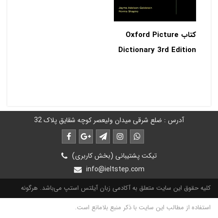
کتاب Oxford Picture
Dictionary 3rd Edition
آدرس : ضلع شرقی میدان ولیعصر کوچه شقایق پلاک 32
تیکت پشتیبانی (بخش کاربری)
info@ieltstep.com
کلیه حقوق این سایت متعلق به آکادمی زبان آیلتس استپ می‌باشد. هرگونه
استفاده از مطالب این سایت با ذکر منبع بلامانع است.