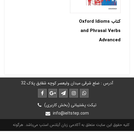
کتاب Oxford Idioms
and Phrasal Verbs
Advanced
آدرس : ضلع شرقی میدان ولیعصر کوچه شقایق پلاک 32
تیکت پشتیبانی (بخش کاربری)
info@ieltstep.com
کلیه حقوق این سایت متعلق به آکادمی زبان آیلتس استپ می‌باشد. هرگونه