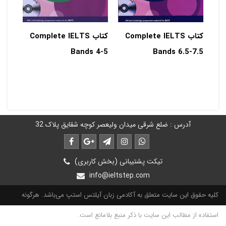
کتاب Complete IELTS
کتاب Complete IELTS
Bands 4-5
Bands 6.5-7.5
آدرس : ضلع شرقی میدان ولیعصر کوچه شقایق پلاک 32
تیکت پشتیبانی (بخش کاربری)
info@ieltstep.com
کلیه حقوق این سایت متعلق به آکادمی زبان آیلتس استپ می‌باشد. هرگونه
استفاده از مطالب این سایت با ذکر منبع بلامانع است.