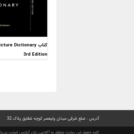
کتاب ture Dictionary
3rd Edition
آدرس : ضلع شرقی میدان ولیعصر کوچه شقایق پلاک 32
کلیه حقوق این سایت متعلق به آکادمی زبان آیلتس استپ می‌باشد