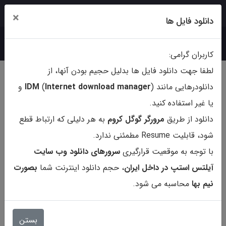
ورود
ثبت‌نام
×
دانلود فایل ها
کاربران گرامی:
لطفا جهت دانلود فایل ها بدلیل حجیم بودن آنها، از
دانلودرهایی مانند (
ternet download manager
In
)
IDM
و
یا غیر استفاده کنید.
دانلود از طریق
مرورگر گوگل کروم
به هر دلیلی که ارتباط قطع
شود، قابلیت Resume مطمئنی ندارد.
با توجه به موقعیت قرارگیری
سرورهای دانلود وب سایت
آیلتس استپ در داخل ایران
، حجم دانلود اینترنت شما
بصورت
نیم بها
محاسبه می شود.
کتاب Paul Nation 4000 Essential
English Words 1
بستن