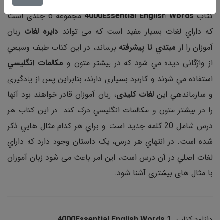
کتاب
4000Essential English Words
مجموعه 6 جلدی است
که داراي لغات بسيار مفید است که می تواند
دايره لغات
زبان
آموزان را از
مبتدي تا پيشرفته
برساند، در اين کتاب طیف وسيعي
از واژگانی ديده مي شود که در بيشتر متون و
مکالمات انگليسي
استفاده مي شوند و کاربرد بسیاری دارند، بنابراين پس از یادگیری
و سازماندهي اين
لغات کليدی
، زبان آموزان قادر خواهند بود آنها
را در بيشتر متون و مکالمات انگليسي درک کند. در این کتاب هر
درس شامل 20 کلمه جدید است و براي هر کدام مثال هايي ذکر
شده است. در انتهاي هر درس، يک داستان وجود دارد که داراي
لغات اصلي در آن درس است، این امر باعث می شود زبان آموزان
با مثال های بیشتری آشنا شود.
دانلود کتاب
4000Essential English Words 1