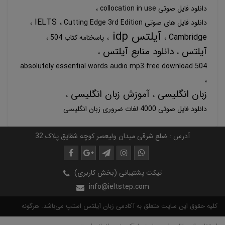
دانلود فایل صوتی collocation in use
IELTS
دانلود فایل های صوتی Cutting Edge 3rd Edition
آیلتس idp
Cambridge
پاسخنامه کتاب 504
آیلتس
دانلود منابع آیلتس
504 absolutely essential words audio mp3 free download
زبان انگلیسی
آموزش زبان انگلیسی
دانلود فایل صوتی 4000 لغات ضروری زبان انگلیسی
آدرس : ضلع شرقی میدان ولیعصر کوچه شقایق پلاک 32
تیکت پشتیبانی (بخش کاربری)
info@ieltstep.com
کلیه حقوق این سایت متعلق به آکادمی زبان آیلتس استپ می‌باشد. هرگونه