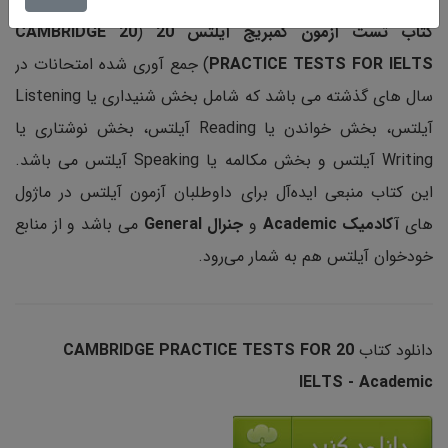
کتاب‌ تست آزمون کمبریج آیلتس 20
(
20
CAMBRIDGE
PRACTICE TESTS FOR IELTS
) جمع آوری شده امتحانات در
سال های گذشته می باشد که شامل بخش شنیداری یا Listening
آیلتس، بخش خواندن یا Reading آیلتس، بخش نوشتاری یا
Writing آیلتس و بخش مکالمه یا Speaking آیلتس می باشد.
این کتاب‌ منبعی ایده‌آل برای داوطلبان آزمون آیلتس در ماژول
های
آکادمیک Academic
و
جنرال
General
می باشد و از منابع
خودخوان آیلتس هم به شمار می‌رود.
دانلود کتاب
20
CAMBRIDGE PRACTICE TESTS FOR
IELTS - Academic