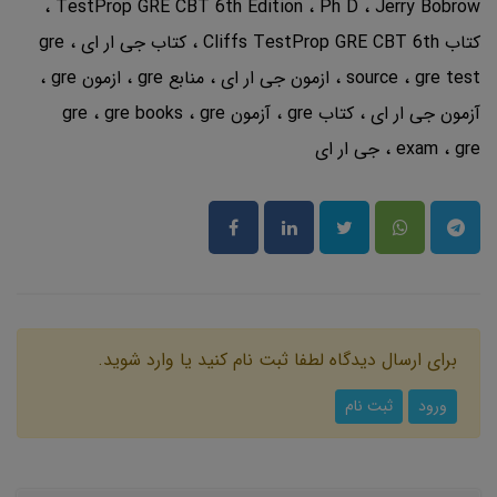
TestProp GRE CBT 6th Edition
Ph D
Jerry Bobrow
کتاب Cliffs TestProp GRE CBT 6th
کتاب جی ار ای
gre
gre test
source
ازمون جی ار ای
منابع gre
ازمون gre
آزمون جی ار ای
کتاب gre
آزمون gre
gre
gre books
gre
exam
جی ار ای
برای ارسال دیدگاه لطفا ثبت نام کنید یا وارد شوید.
ورود
ثبت نام