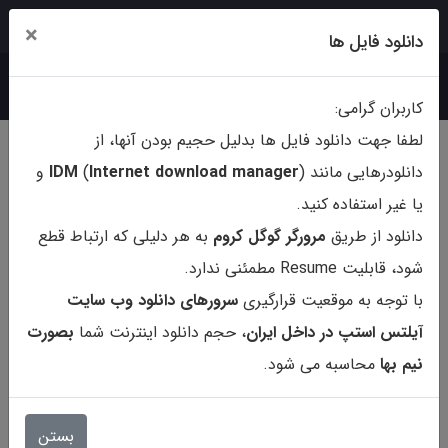
ورود
ثبت‌نام
×
دانلود فایل ها
کاربران گرامی:
لطفا جهت دانلود فایل ها بدلیل حجیم بودن آنها، از
دانلودرهایی مانند (
ternet download manager
In
)
IDM
و
یا غیر استفاده کنید.
دانلود از طریق
مرورگر گوگل کروم
به هر دلیلی که ارتباط قطع
شود، قابلیت Resume مطمئنی ندارد.
با توجه به موقعیت قرارگیری
سرورهای دانلود وب سایت
آیلتس استپ در داخل ایران
، حجم دانلود اینترنت شما
بصورت
نیم بها
محاسبه می شود.
کتاب Cliffs TestProp GRE CBT
6th Edition
بستن