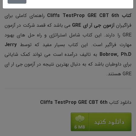
کتاب Cliffs TestProp GRE CBT 6th
راهنمای کاملی برای
فراگیران
آزمون جی آر ای
GRE
می باشد که قصد شرکت در آزمون
GRE را دارند. این کتاب شامل استراتژی و راه حل های بهبود
مهارت فراگیر است. این کتاب بسیار مفید که توسط
Jerry
Bobrow, Ph.D
به تالیف درآمده است می تواند کمک شایانی
برای داوطبان باشد که به دنبال بهترین نتیجه در آزمون جی ار ای
GRE هستند.
دانلود کتاب
Cliffs TestProp GRE CBT 6th