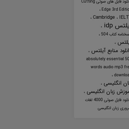
دانلود فایل های صوتی Cutting
Edge 3rd Editi
Cambridge
IEL
لتس idp
خنامه کتاب 504
یلتس
نلود منابع آیلتس
504 absolutely essential
words audio mp3 fr
downlo
ان انگلیسی
وزش زبان انگلیسی
دانلود فایل صوتی 4000 لغات
وری زبان انگلیسی