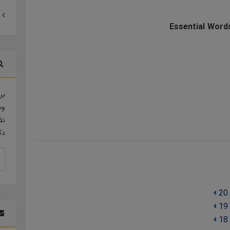
Essential Word
بر
وب
نظ
دک
20
19
18