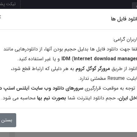
تیکت پشت
×
نلود فایل ها
تپ
کتاب ها
نشریات و مجلات
فروشگاه محصولات
نرم افزا
ربران گرامی:
فا جهت دانلود فایل ها بدلیل حجیم بودن آنها، از دانلودرهایی مانند
ternet download manage
In
)
IDM
و یا غیر استفاده کنید.
نلود از طریق
مرورگر گوگل کروم
به هر دلیلی که ارتباط قطع شود،
ت Resume مطمئنی ندارد.
 توجه به موقعیت قرارگیری
(IELTS)
سرورهای دانلود وب سایت آیلتس استپ در
خل ایران
، حجم دانلود اینترنت شما
بصورت نیم بها
محاسبه می شود.
بستن