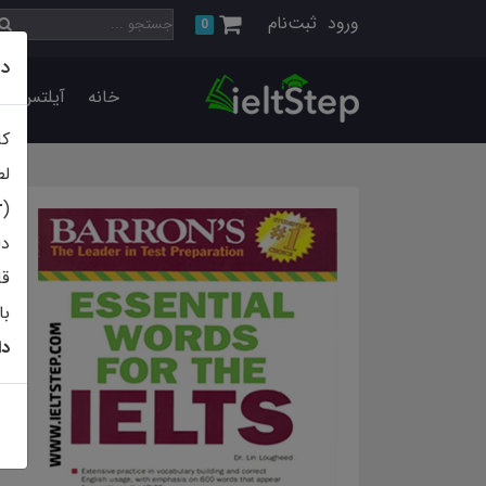
ورود
ثبت‌نام
0
دا
خانه
آیلتس اس
کا
لط
r
(
دا
قابلی
با
دا