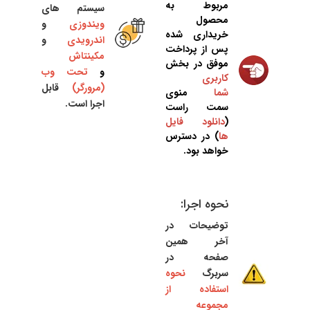
مربوط به
سیستم های
محصول
ویندوزی
و
خریداری شده
اندرویدی
و
پس از پرداخت
مکینتاش
موفق در بخش
و
تحت وب
کاربری
(مرورگر)
قابل
شما
منوی
اجرا است.
سمت راست
(
دانلود فایل
ها
) در دسترس
خواهد بود.
نحوه اجرا:
توضیحات در
آخر همین
صفحه در
سربرگ
نحوه
استفاده از
مجموعه