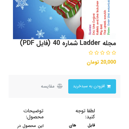
مجله Ladder شماره 40 (فایل PDF)
20,000
تومان
مقایسه
افزودن به سبدخرید
لطفا توجه
توضیحات
کنید:
محصول:
فایل های
این محصول در