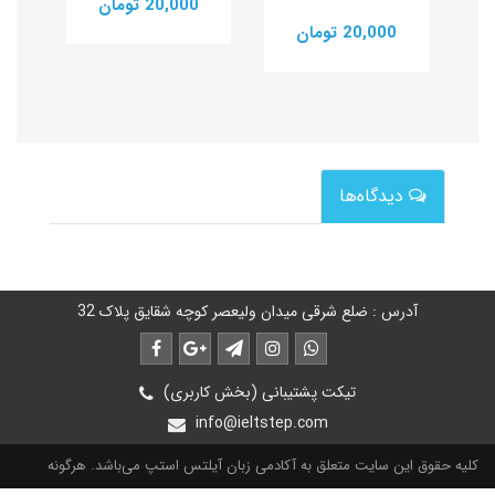
20,000 تومان
20,000 تومان
0
دیدگاه‌ها
آدرس : ضلع شرقی میدان ولیعصر کوچه شقایق پلاک 32
تیکت پشتیبانی (بخش کاربری)
info@ieltstep.com
کلیه حقوق این سایت متعلق به آکادمی زبان آیلتس استپ می‌باشد. هرگونه