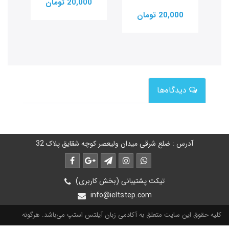
20,000 تومان
20,000 تومان
0
دیدگاه‌ها
آدرس : ضلع شرقی میدان ولیعصر کوچه شقایق پلاک 32
تیکت پشتیبانی (بخش کاربری)
info@ieltstep.com
کلیه حقوق این سایت متعلق به آکادمی زبان آیلتس استپ می‌باشد. هرگونه