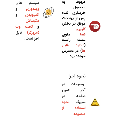
مربوط به
سیستم های
محصول
ویندوزی
و
خریداری شده
اندرویدی
و
پس از پرداخت
مکینتاش
موفق در بخش
و
تحت وب
کاربری
(مرورگر)
قابل
شما
منوی
اجرا است.
سمت راست
(
دانلود فایل
ها
) در دسترس
خواهد بود.
نحوه اجرا:
توضیحات در
آخر همین
صفحه در
سربرگ
نحوه
استفاده از
مجموعه