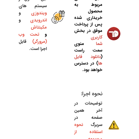
مربوط به
سیستم های
محصول
ویندوزی
و
خریداری شده
اندرویدی
و
پس از پرداخت
مکینتاش
موفق در بخش
و
تحت وب
کاربری
(مرورگر)
قابل
شما
منوی
اجرا است.
سمت راست
(
دانلود فایل
ها
) در دسترس
خواهد بود.
نحوه اجرا:
توضیحات در
آخر همین
صفحه در
سربرگ
نحوه
استفاده از
مجموعه