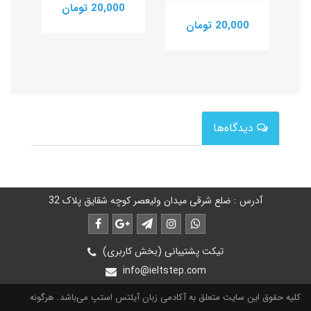
20,000 تومان
20,000 تومان
0
دیدگاه‌ها
آدرس : ضلع شرقی میدان ولیعصر کوچه شقایق پلاک 32
تیکت پشتیبانی (بخش کاربری)
info@ieltstep.com
کلیه حقوق این سایت متعلق به آکادمی زبان آیلتس استپ می‌باشد. هرگونه