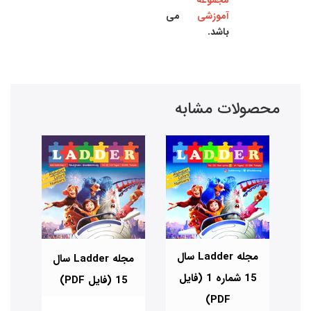
آموزشی
می
باشد.
محصولات مشابه
Lad سال
مجله Ladder سال
مجله Ladder سال
فایل
15 شماره 1 (فایل
15 (فایل PDF)
PDF)