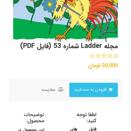
مجله Ladder شماره 53 (فایل PDF)
20,000
تومان
مقایسه
افزودن به سبدخرید
لطفا توجه
توضیحات
کنید:
محصول:
فایل های
این محصول در