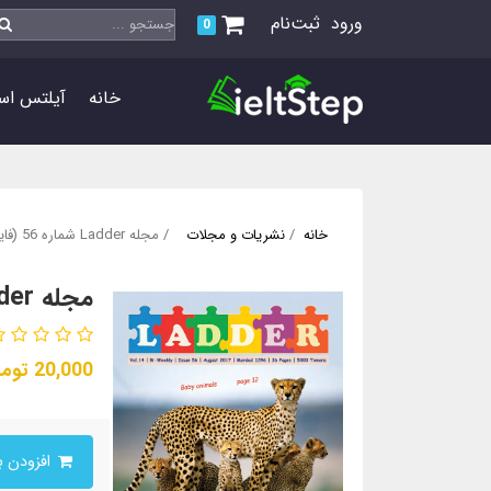
ورود
ثبت‌نام
0
خانه
آیلتس اس
خانه
نشریات و مجلات
مجله Ladder شماره 56 (فایل PDF)
مجله Ladder شماره 56 (فایل PDF)
20,000
توما
افزودن به سبدخرید