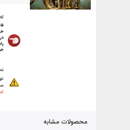
لط
فا
خر
در
را
خو
نح
تو
سر
آم
محصولات مشابه