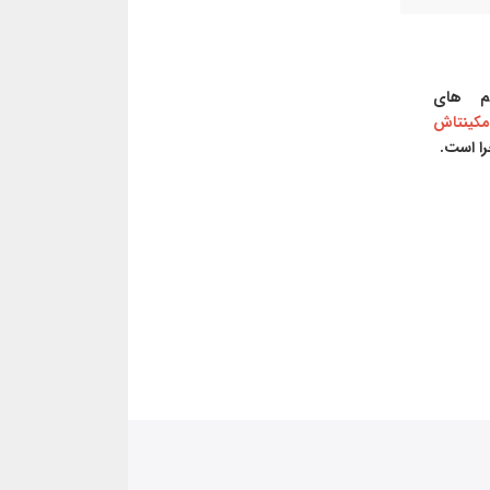
م های
کینتاش
را است.