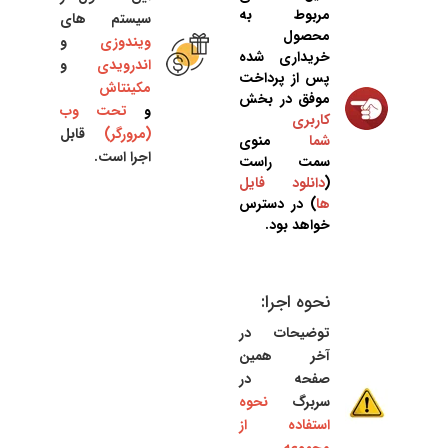
مربوط به
سیستم های
محصول
ویندوزی
و
خریداری شده
اندرویدی
و
پس از پرداخت
مکینتاش
موفق در بخش
و
تحت وب
کاربری
(مرورگر)
قابل
شما
منوی
اجرا است.
سمت راست
(
دانلود فایل
ها
) در دسترس
خواهد بود.
نحوه اجرا:
توضیحات در
آخر همین
صفحه در
سربرگ
نحوه
استفاده از
مجموعه