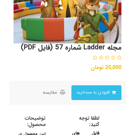
مجله Ladder شماره 57 (فایل PDF)
20,000
تومان
مقایسه
افزودن به سبدخرید
لطفا توجه
توضیحات
کنید:
محصول:
فایل های
این محصول در