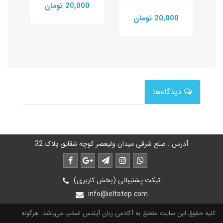
20,000 تومان
20,000 تومان
0
دیدگاه‌ها
آدرس : ضلع شرقی میدان ولیعصر کوچه شقایق پلاک 32
تیکت پشتیبانی (بخش کاربری)
info@ieltstep.com
کلیه حقوق این سایت متعلق به آکادمی زبان آیلتس استپ می‌باشد. هرگونه