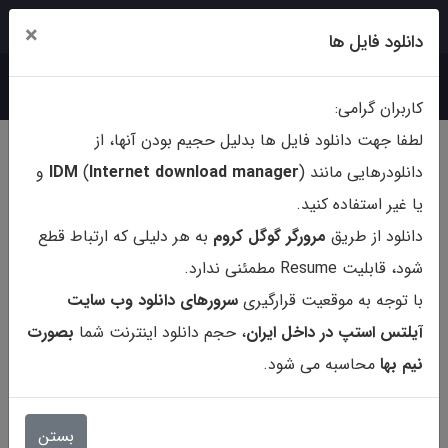
ورود
ثبت‌نام
×
دانلود فایل ها
کاربران گرامی:
لطفا جهت دانلود فایل ها بدلیل حجیم بودن آنها، از
دانلودرهایی مانند (
ternet download manager
In
)
IDM
و
یا غیر استفاده کنید.
دانلود از طریق
مرورگر گوگل کروم
به هر دلیلی که ارتباط قطع
شود، قابلیت Resume مطمئنی ندارد.
با توجه به موقعیت قرارگیری
سرورهای دانلود وب سایت
آیلتس استپ در داخل ایران
، حجم دانلود اینترنت شما
بصورت
نیم بها
محاسبه می شود.
کتاب Audrey Cowan The Lost
Montain - B1
بستن