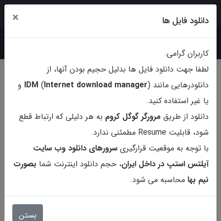
ورود
ثبت‌نام
×
دانلود فایل ها
کاربران گرامی:
لطفا جهت دانلود فایل ها بدلیل حجیم بودن آنها، از
دانلودرهایی مانند (
ternet download manager
In
)
IDM
و
یا غیر استفاده کنید.
دانلود از طریق
مرورگر گوگل کروم
به هر دلیلی که ارتباط قطع
شود، قابلیت Resume مطمئنی ندارد.
با توجه به موقعیت قرارگیری
سرورهای دانلود وب سایت
آیلتس استپ در داخل ایران
، حجم دانلود اینترنت شما
بصورت
نیم بها
محاسبه می شود.
کتاب The Taming Of The Shrew
- C1
بستن