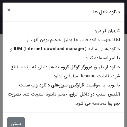
ورود
ثبت‌نام
×
دانلود فایل ها
کاربران گرامی:
لطفا جهت دانلود فایل ها بدلیل حجیم بودن آنها، از
دانلودرهایی مانند (
ternet download manager
In
)
IDM
و
یا غیر استفاده کنید.
دانلود از طریق
مرورگر گوگل کروم
به هر دلیلی که ارتباط قطع
شود، قابلیت Resume مطمئنی ندارد.
با توجه به موقعیت قرارگیری
سرورهای دانلود وب سایت
آیلتس استپ در داخل ایران
، حجم دانلود اینترنت شما
بصورت
نیم بها
محاسبه می شود.
کتاب Robert Stevenson
Treasure Island - B1
بستن