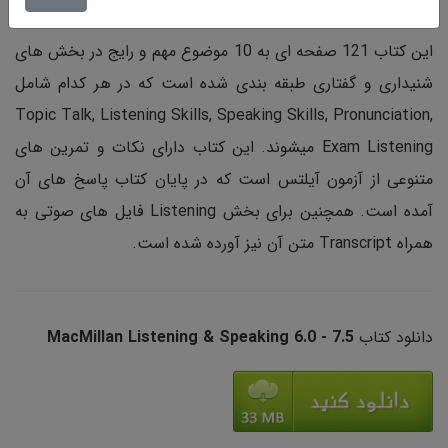
این کتاب 121 صفحه ای به 10 موضوع مهم و رایج در بخش های
شنیداری و گفتاری طبقه بندی شده است که در هر کدام شامل
Topic Talk, Listening Skills, Speaking Skills, Pronunciation,
Exam Listening میشوند. این کتاب دارای نکات و تمرین های
متنوعی از آزمون آیلتس است که در پایان کتاب پاسخ های آن
آمده است. همچنین برای بخش Listening فایل های صوتی به
همراه Transcript متن آن نیز آورده شده است.
دانلود کتاب
7.5 - MacMillan Listening & Speaking 6.0