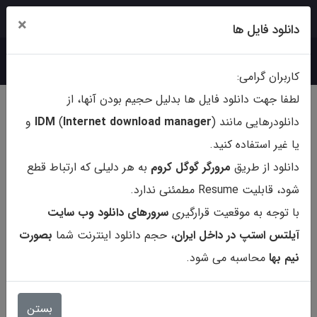
ورود
ثبت‌نام
×
دانلود فایل ها
کاربران گرامی:
لطفا جهت دانلود فایل ها بدلیل حجیم بودن آنها، از
دانلودرهایی مانند (
ternet download manager
In
)
IDM
و
یا غیر استفاده کنید.
دانلود از طریق
مرورگر گوگل کروم
به هر دلیلی که ارتباط قطع
شود، قابلیت Resume مطمئنی ندارد.
با توجه به موقعیت قرارگیری
سرورهای دانلود وب سایت
آیلتس استپ در داخل ایران
، حجم دانلود اینترنت شما
بصورت
نیم بها
محاسبه می شود.
کتاب MacMillan Listening &
Speaking 6 - 7.5
بستن